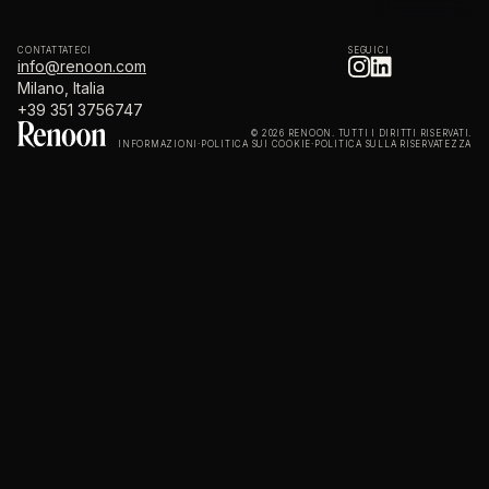
CONTATTATECI
SEGUICI
info@renoon.com
Milano, Italia
+39 351 3756747
© 2026 RENOON. TUTTI I DIRITTI RISERVATI.
INFORMAZIONI
·
POLITICA SUI COOKIE
·
POLITICA SULLA RISERVATEZZA