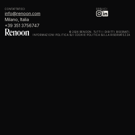
CONTATTATECI
SEGUICI
info@renoon.com
Milano, Italia
+39 351 3756747
© 2026 RENOON. TUTTI I DIRITTI RISERVATI.
INFORMAZIONI
·
POLITICA SUI COOKIE
·
POLITICA SULLA RISERVATEZZA