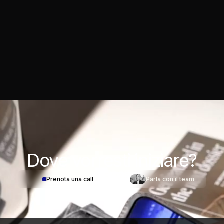
Dove
vorresti iniziare?
Prenota una call
Parla con il team