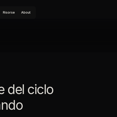
Risorse
About
 del ciclo
mando