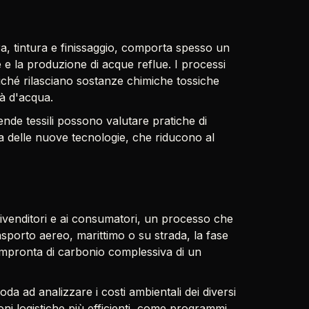
ra, tintura e finissaggio, comporta spesso un
 e la produzione di acque reflue. I processi
oiché rilasciano sostanze chimiche tossiche
tà d'acqua.
iende tessili possono valutare pratiche di
za delle nuove tecnologie, che riducono al
 rivenditori e ai consumatori, un processo che
rasporto aereo, marittimo o su strada, la fase
l'impronta di carbonio complessiva di un
oda ad analizzare i costi ambientali dei diversi
ni logistiche più efficienti, come programmi