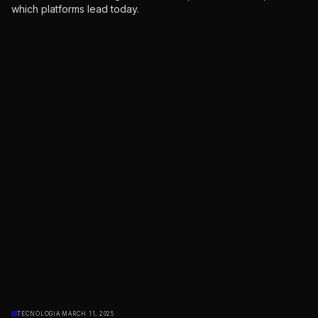
which platforms lead today.
TECNOLOGIA
·
MARCH 11, 2025