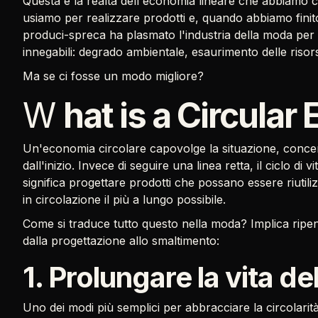
Questa è la realtà dell'economia lineare che abbiamo co
usiamo per realizzare prodotti e, quando abbiamo finito
produci-spreca ha plasmato l'industria della moda pe
innegabili: degrado ambientale, esaurimento delle risorse
Ma se ci fosse un modo migliore?
W
hat is a Circular 
Un'economia circolare capovolge la situazione, concent
dall'inizio. Invece di seguire una linea retta, il ciclo di 
significa progettare prodotti che possano essere riutilizz
in circolazione il più a lungo possibile.
Come si traduce tutto questo nella moda? Implica ripens
dalla progettazione allo smaltimento:
1. Prolungare la vita de
Uno dei modi più semplici per abbracciare la circolarità 