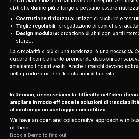
La circolarità inizia fin dal tavolo da disegno. Gli stilis
abiti che durino più a lungo e possano essere riutilizza
Costruzione rinforzata:
utilizzo di cuciture e tessuti
Taglie regolabili:
progettazione di capi che si adatt
Design modulare:
creazione di abiti con parti interc
sforzo.
La circolarità è più di una tendenza: è una necessità.
guidare il cambiamento prendendo decisioni consapevo
smaltiamo i nostri vestiti. Anche i marchi devono abbra
nella produzione e nelle soluzioni di fine vita.
In Renoon, riconosciamo la difficoltà nell'identificar
ampliare in modo efficace le soluzioni di tracciabili
al contempo un vantaggio competitivo.
We have an open and collaborative approach with busi
of them.
Book a Demo to find out.