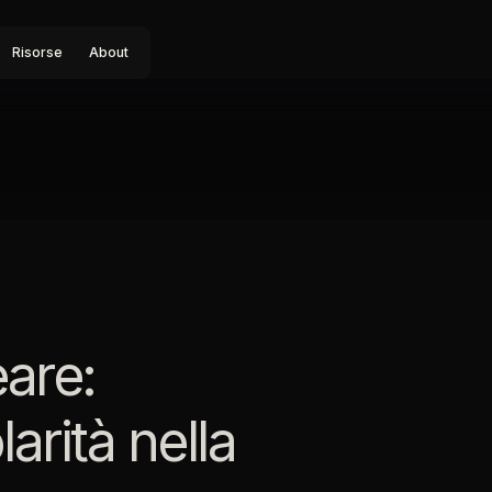
Risorse
About
eare:
arità nella