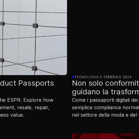
TECNOLOGIA
·
5 FEBBRAIO 2024
oduct Passports
Non solo conformità
guidano la trasfor
 the ESPR. Explore how
Come i passaporti digitali d
ment, resale, repair,
semplice compliance normati
ess value.
nel settore della moda e del t