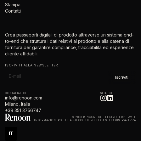
Stampa
Contatti
Crea passaporti digitali di prodotto attraverso un sistema end-
to-end che struttura i dati relativi al prodotto e alla catena di
fornitura per garantire compliance, tracciabilità ed esperienze
cliente affidabili.
ISCRIVITI ALLA NEWSLETTER
CONTATTATECI
SEGUICI
info@renoon.com
Milano, Italia
+39 351 3756747
© 2026 RENOON. TUTTI I DIRITTI RISERVATI.
INFORMAZIONI
·
POLITICA SUI COOKIE
·
POLITICA SULLA RISERVATEZZA
IT