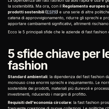
La dipendenza del fast fashion da abiti rapidi e usa e g
la sostenibilità. Ma ora, con il
Regolamento europeo su
prodotti sostenibili (
ESPR
)
e una serie di altre politich
catena di approvvigionamento, ridurre gli sprechi e pr
apportare cambiamenti significativi, altrimenti rischiano
Ecco le 5 principali sfide che le aziende di fast fashion
5 sfide chiave per l
fashion
Standard ambientali
: la dipendenza del fast fashion d
monouso crea enormi sprechi e inquinamento. Le nor
sostenibile dei prodotti, materiali più durevoli e proces
investimenti, riducendo i margini di profitto.
Requisiti dell'economia circolare
: la fast fashion pro
frequente creazione di nuove collezioni. Le politiche