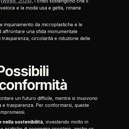
(
Wired, 2024
), i critici sostengono che il
raveloce e la moda usa e getta, rimane
nte inquinamento da microplastiche e le
ad affrontare una sfida monumentale
 di trasparenza, circolarità e riduzione delle
ossibili
 conformità
ontare un futuro difficile, mentre si muovono
tà e trasparenza. Per conformarsi, queste
ompromessi.
nella sostenibilità
, investendo molto in
i e pratiche di economia circolare, anche se