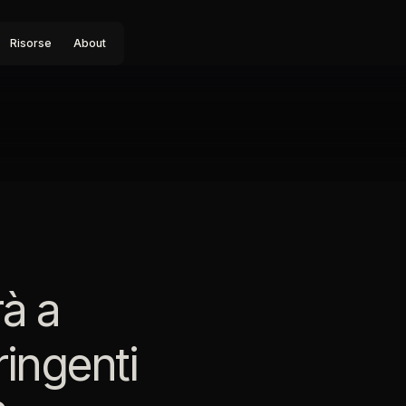
Risorse
About
rà a
ringenti