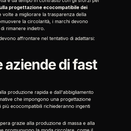
etta è da tempo in contrasto con gli sforzi per
lla progettazione ecocompatibile dei
e volte a migliorare la trasparenza della
omuovere la circolarità, i marchi devono
 di rimanere indietro.
 devono affrontare nel tentativo di adattarsi:
e aziende di fast
alla produzione rapida e dall'abbigliamento
mative che impongono una progettazione
si più ecocompatibili richiederanno ingenti
spera grazie alla produzione di massa e alla
 che promuovono la moda circolare, come il