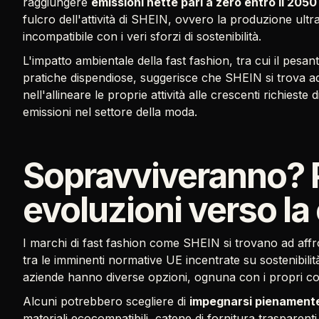
raggiungere
emissioni nette pari a zero entro il 2050
fulcro dell'attività di SHEIN, ovvero la produzione ult
incompatibile con i veri sforzi di sostenibilità.
L'impatto ambientale della fast fashion, tra cui il pesa
pratiche dispendiose, suggerisce che SHEIN si trova 
nell'allineare le proprie attività alle crescenti richieste
emissioni nel settore della moda.
Sopravviveranno? P
evoluzioni verso la
I marchi di fast fashion come SHEIN si trovano ad affr
tra le imminenti normative UE incentrate su sostenibili
aziende hanno diverse opzioni, ognuna con i propri c
Alcuni potrebbero scegliere di
impegnarsi pienamente 
materiali ecocompatibili, catene di fornitura trasparent