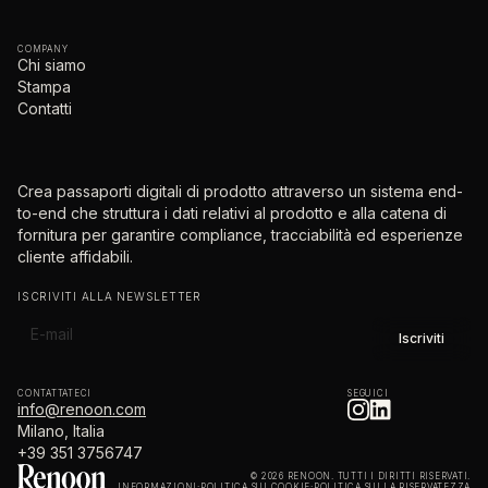
COMPANY
Chi siamo
Stampa
Contatti
Crea passaporti digitali di prodotto attraverso un sistema end-
to-end che struttura i dati relativi al prodotto e alla catena di
fornitura per garantire compliance, tracciabilità ed esperienze
cliente affidabili.
ISCRIVITI ALLA NEWSLETTER
CONTATTATECI
SEGUICI
info@renoon.com
Milano, Italia
+39 351 3756747
© 2026 RENOON. TUTTI I DIRITTI RISERVATI.
INFORMAZIONI
·
POLITICA SUI COOKIE
·
POLITICA SULLA RISERVATEZZA