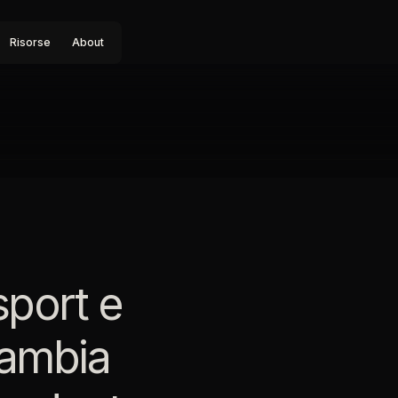
Risorse
About
sport e
cambia